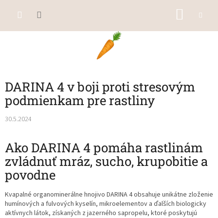
Prejsť
NÁKU
na
obsah
KOŠÍK
DARINA 4 v boji proti stresovým
podmienkam pre rastliny
30.5.2024
Ako DARINA 4 pomáha rastlinám
zvládnuť mráz, sucho, krupobitie a
povodne
Kvapalné organominerálne hnojivo DARINA 4 obsahuje unikátne zloženie
humínových a fulvových kyselín, mikroelementov a ďalších biologicky
aktívnych látok, získaných z jazerného sapropelu, ktoré poskytujú