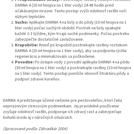
DARINA 4 (20 ml hnojiva na 1 liter vody) 24-48 hodín pred
očakávanými mrazmi. Tento postup zvýši odolnosť rastlín voči
nízkym teplotám.
Sucho:
Aplikujte DARINA 4 na listy a do pôdy (10 ml hnojiva na 1
liter vody) počas suchých období. Postrek na listy opakujte
každé 2-3 týždne, kým trvajú suché podmienky. Počas postreku
zabezpečte dostatočné zavlažovanie.
Krupobitie:
Ihneď po krupobití postriekajte rastliny roztokom
DARINA 4 (20 ml hnojiva na 1 liter vody), aby sa podporila rýchla
regenerácia a minimalizovalo sa poškodenie.
Povodne:
Po ústupe vody z povodní aplikujte DARINA 4 na pôdu
(30 ml hnojiva na 1 liter vody) a postriekajte rastliny (10 ml hnojiva
na 1 liter vody). Tento postup pomôže obnoviť štruktúru pôdy a
podporí zdravie koreňov.
DARINA 4 predstavuje účinné riešenie pre pestovateľov, ktorí čelia
nepriaznivým stresovým podmienkam. Jej pravidelné používanie
zvyšuje odolnosť rastlín, podporuje ich zdravý rast a zabezpečuje
bohatú úrodu aj v náročných situáciách.
(Spracované podľa: Záhradkár 2004)