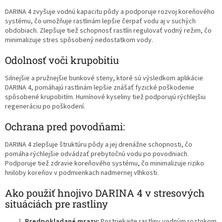
DARINA 4 zvyšuje vodnú kapacitu pôdy a podporuje rozvoj koreňového
systému, čo umožňuje rastlinám lepšie čerpať vodu aj v suchých
obdobiach. Zlepšuje tiež schopnosť rastlín regulovať vodný režim, čo
minimalizuje stres spôsobený nedostatkom vody.
Odolnosť voči krupobitiu
Silnejšie a pružnejšie bunkové steny, ktoré sú výsledkom aplikácie
DARINA 4, pomáhajú rastlinám lepšie znášať fyzické poškodenie
spôsobené krupobitím. Humínové kyseliny tiež podporujú rýchlejšiu
regeneráciu po poškodení.
Ochrana pred povodňami:
DARINA 4 zlepšuje štruktúru pôdy a jej drenážne schopnosti, čo
pomáha rýchlejšie odvádzať prebytočnú vodu po povodniach.
Podporuje tiež zdravie koreňového systému, čo minimalizuje riziko
hniloby koreňov v podmienkach nadmernej vlhkosti.
Ako použiť hnojivo DARINA 4 v stresových
situáciách pre rastliny
Predpokladané mrazy:
Postriekajte rastliny vodným roztokom