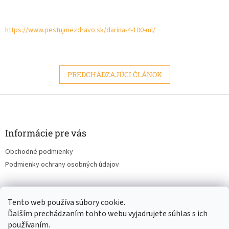
https://www.pestujmezdravo.sk/darina-4-100-ml/
PREDCHÁDZAJÚCI ČLÁNOK
Z
á
p
ä
Informácie pre vás
t
Obchodné podmienky
i
Podmienky ochrany osobných údajov
e
Tento web používa súbory cookie.
pestujmezdravo.sk
Ďalším prechádzaním tohto webu vyjadrujete súhlas s ich
používaním.