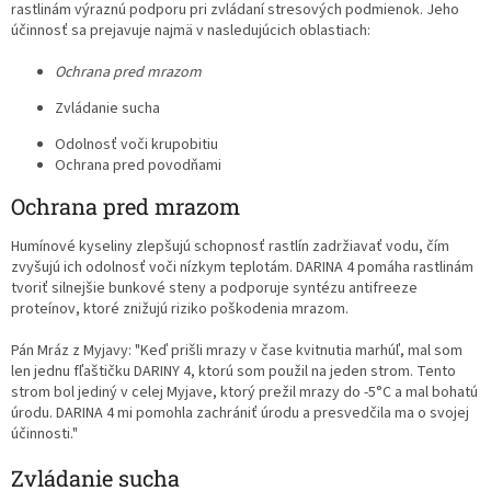
rastlinám výraznú podporu pri zvládaní stresových podmienok. Jeho
účinnosť sa prejavuje najmä v nasledujúcich oblastiach:
Ochrana pred mrazom
Zvládanie sucha
Odolnosť voči krupobitiu
Ochrana pred povodňami
Ochrana pred mrazom
Humínové kyseliny zlepšujú schopnosť rastlín zadržiavať vodu, čím
zvyšujú ich odolnosť voči nízkym teplotám. DARINA 4 pomáha rastlinám
tvoriť silnejšie bunkové steny a podporuje syntézu antifreeze
proteínov, ktoré znižujú riziko poškodenia mrazom.
Pán Mráz z Myjavy: "Keď prišli mrazy v čase kvitnutia marhúľ, mal som
len jednu fľaštičku DARINY 4, ktorú som použil na jeden strom. Tento
strom bol jediný v celej Myjave, ktorý prežil mrazy do -5°C a mal bohatú
úrodu. DARINA 4 mi pomohla zachrániť úrodu a presvedčila ma o svojej
účinnosti."
Zvládanie sucha