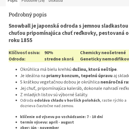
Popis
Podobné (16)
Diskusia
Podrobný popis
Snowball je japonská odroda s jemnou sladkastou
chuťou pripomínajúca chuť reďkovky, pestovaná 
roku 1855
Klíčivosť osiva:
90%
Chemicky neošetrené
Odroda:
stredne skorá
Geneticky nemodifiko
Okrúhlica má bielu krehkú
dužinu, ktorá neštípe
.
Je ideálna na
priamy konzum, tepelnú úpravu
aj sklad
S krátkou vegetačnou dobou je okrúhlica
nenáročná ra
Jej chuť, pripomínajúca kaleráb, dokonale nahradí reďk
Z mladých listov sú výborné šaláty.
Odroda
odoláva chladu v horších polohách
, rastie rýchlo a
dozrieva čiastočne nad zemou.
klíčenie od výsevu po vzchádzanie: 7 - 10 dní
termín výsevu: apríl - august
zber: jún - november