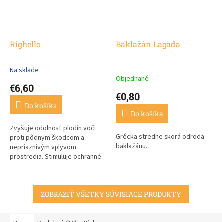
Righello
Baklažán Lagada
Na sklade
Priemerné
Objednané
hodnotenie
€6,60
produktu
€0,80
je
Do košíka
3,7
Do košíka
z
5
Zvyšuje odolnosť plodín voči
Grécka stredne skorá odroda
hviezdičiek.
proti pôdnym škodcom a
baklažánu.
nepriaznivým vplyvom
prostredia. Stimuluje ochranné
mechanizmy rastlín
pomocou pôdnych baktérií a
mykorízy.
ZOBRAZIŤ VŠETKY SÚVISIACE PRODUKTY