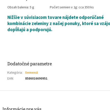
Obsah balenia: 5 g Počet semien v 1g: cca 350 ks
Nižšie v súvisiacom tovare nájdete odporúčané
kombinácie zeleniny z našej ponuky, ktoré sa vzá
dopĺňajú a podporujú.
Dodatočné parametre
Kategória
:
Semená
EAN
:
8586016690951
Z
á
p
ä
Informácie pre vás