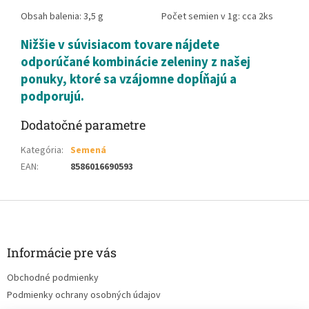
Obsah balenia: 3,5 g Počet semien v 1g: cca 2ks
Nižšie v súvisiacom tovare nájdete
odporúčané kombinácie zeleniny z našej
ponuky, ktoré sa vzájomne dopĺňajú a
podporujú.
Dodatočné parametre
Kategória
:
Semená
EAN
:
8586016690593
Z
á
p
ä
Informácie pre vás
t
Obchodné podmienky
i
Podmienky ochrany osobných údajov
e