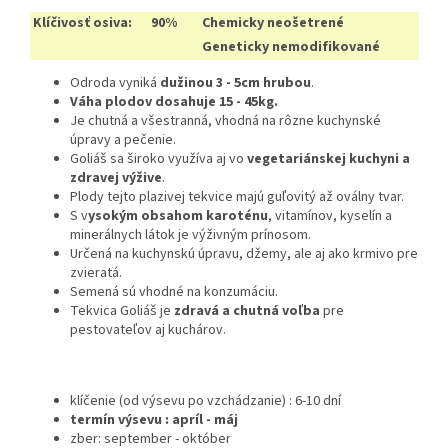
Klíčivosť osiva:
90%
Chemicky neošetrené
Geneticky nemodifikované
Odroda vyniká
dužinou 3 - 5cm hrubou
.
Váha plodov dosahuje 15 - 45kg.
Je chutná a všestranná, vhodná na rôzne kuchynské
úpravy a pečenie.
Goliáš sa široko využíva aj vo
vegetariánskej kuchyni a
zdravej výžive
.
Plody tejto plazivej tekvice majú guľovitý až oválny tvar.
S v
ysokým obsahom karoténu
, vitamínov, kyselín a
minerálnych látok je výživným prínosom.
Určená na kuchynskú úpravu, džemy, ale aj ako krmivo pre
zvieratá.
Semená sú vhodné na konzumáciu.
Tekvica Goliáš je
zdravá a chutná voľba
pre
pestovateľov aj kuchárov.
klíčenie (od výsevu po vzchádzanie) : 6-10 dní
termín výsevu : apríl - máj
zber: september - október