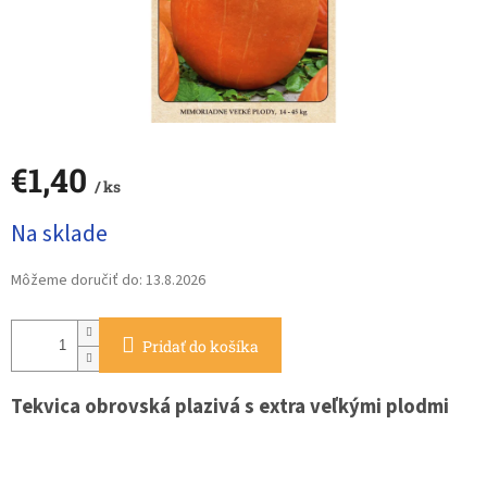
€1,40
/ ks
Jednotková
Na sklade
cena:
Môžeme doručiť do:
13.8.2026
Pridať do košíka
Tekvica obrovská plazivá s extra veľkými plodmi