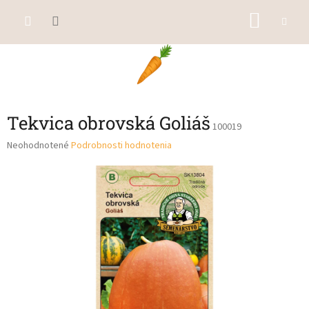
Prejsť
NÁKU
na
obsah
KOŠÍK
Tekvica obrovská Goliáš
100019
Priemerné
Neohodnotené
Podrobnosti hodnotenia
hodnotenie
produktu
je
0,0
z
5
hviezdičiek.