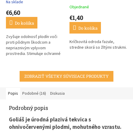
Na sklade
Priemerné
Objednané
hodnotenie
€6,60
produktu
€1,40
je
Do košíka
3,7
Do košíka
z
5
Zvyšuje odolnosť plodín voči
Kríčkovitá odroda fazule,
hviezdičiek.
proti pôdnym škodcom a
stredne skorá so žltými strukmi.
nepriaznivým vplyvom
prostredia. Stimuluje ochranné
mechanizmy rastlín
pomocou pôdnych baktérií a
mykorízy.
ZOBRAZIŤ VŠETKY SÚVISIACE PRODUKTY
Popis
Podobné (16)
Diskusia
Podrobný popis
Goliáš je úrodná plazivá tekvica s
ohnivočervenými plodmi, mohutného vzrastu.