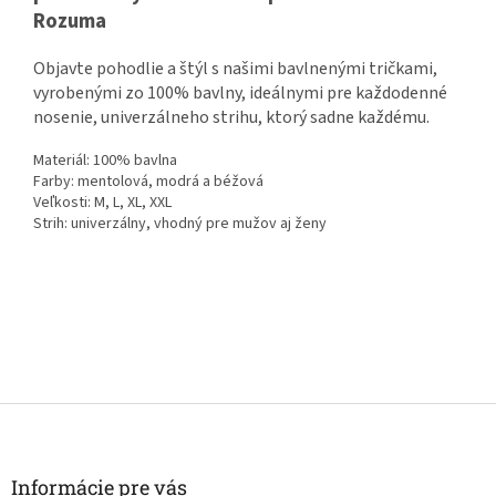
Rozuma
Objavte pohodlie a štýl s našimi bavlnenými tričkami,
vyrobenými zo 100% bavlny, ideálnymi pre každodenné
nosenie, univerzálneho strihu, ktorý sadne každému.
Materiál: 100% bavlna
Farby: mentolová, modrá a béžová
Veľkosti: M, L, XL, XXL
Strih: univerzálny, vhodný pre mužov aj ženy
Z
á
p
ä
Informácie pre vás