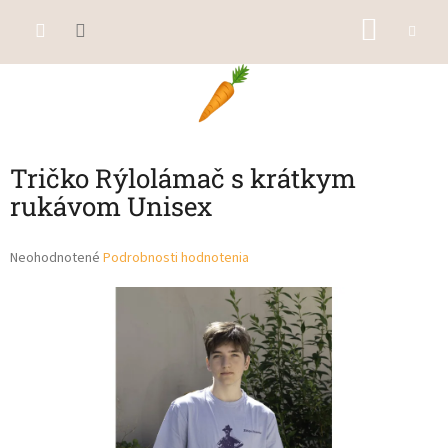
Prejsť
NÁKU
na
obsah
KOŠÍK
Tričko Rýlolámač s krátkym
rukávom Unisex
Priemerné
Neohodnotené
Podrobnosti hodnotenia
hodnotenie
produktu
je
0,0
z
5
hviezdičiek.