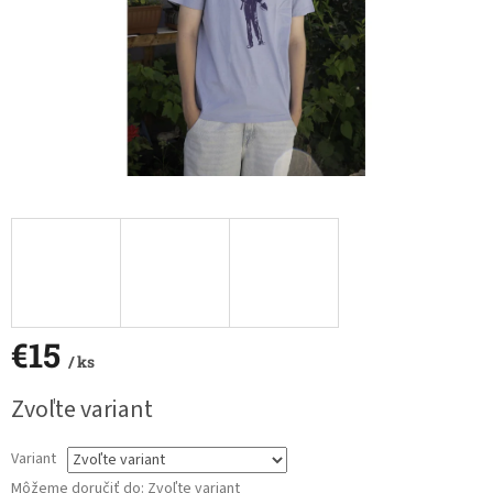
€15
/ ks
Jednotková
Zvoľte variant
cena:
Variant
Môžeme doručiť do:
Zvoľte variant