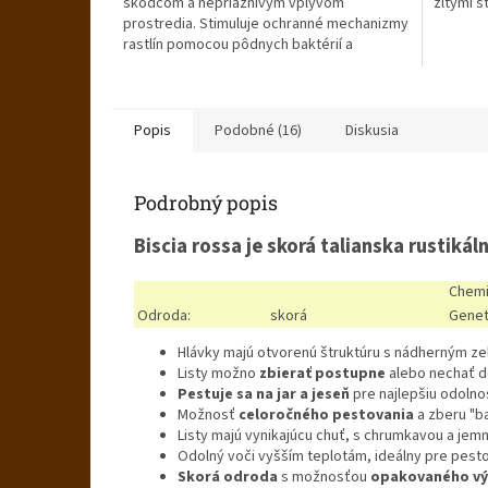
škodcom a nepriaznivým vplyvom
žltými s
5
prostredia. Stimuluje ochranné mechanizmy
hviezdičiek.
rastlín pomocou pôdnych baktérií a
mykorízy.
Popis
Podobné (16)
Diskusia
Podrobný popis
Biscia rossa je skorá talianska rustiká
Chemi
Odroda:
skorá
Genet
Hlávky majú otvorenú štruktúru s nádherným z
Listy možno
zbierať postupne
alebo nechať do
Pestuje sa na jar a jeseň
pre najlepšiu odolno
Možnosť
celoročného pestovania
a zberu "b
Listy majú vynikajúcu chuť, s chrumkavou a jem
Odolný voči vyšším teplotám, ideálny pre pesto
Skorá odroda
s možnosťou
opakovaného vý