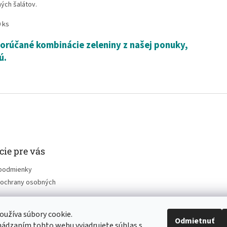
ých šalátov.
 ks
porúčané kombinácie zeleniny z našej ponuky,
ú.
cie pre vás
podmienky
ochrany osobných
užíva súbory cookie.
Odmietnuť
ádzaním tohto webu vyjadrujete súhlas s