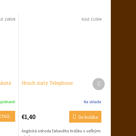
d:
10804
Kód:
11004
Ďalší
akatá
Hrach siaty Telephone
produkt
jednané
Na sklade
€1,40
ETAIL
Do košíka
.
Anglická odroda ťahavého hrášku s veľkými