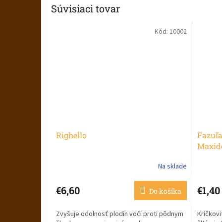
Súvisiaci tovar
Kód:
10002
Righello
Fazuľa
Maxid
Na sklade
Priemerné
hodnotenie
produktu
€6,60
€1,40
Do košíka
je
3,7
Zvyšuje odolnosť plodín voči proti pôdnym
Kríčkovi
z