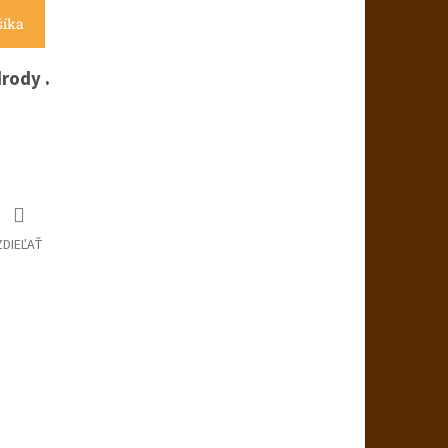
šíka
drody .
ZDIEĽAŤ