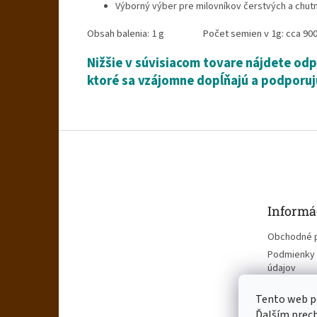
Výborný výber pre milovníkov čerstvých a chutn
Obsah balenia: 1 g Počet semien v 1g: cca 900
Nižšie v súvisiacom tovare nájdete od
ktoré sa vzájomne dopĺňajú a podporuj
Z
á
p
ä
t
Informá
i
e
Obchodné 
Podmienky 
údajov
Tento web po
Ďalším prech