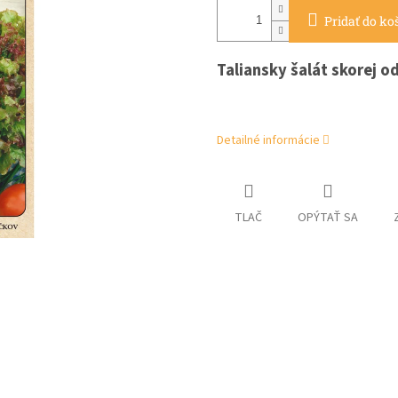
Pridať do ko
Taliansky šalát skorej o
Detailné informácie
TLAČ
OPÝTAŤ SA