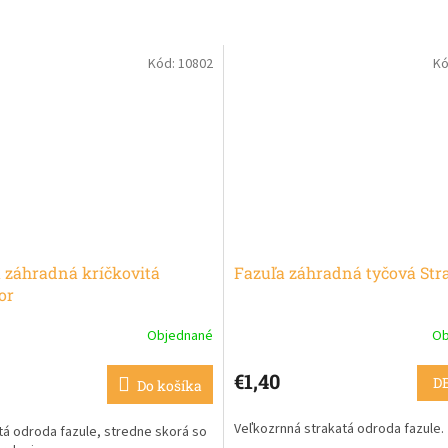
Kód:
10802
Kó
 záhradná kríčkovitá
Fazuľa záhradná tyčová Str
or
Objednané
Ob
€1,40
D
Do košíka
Veľkozrnná strakatá odroda fazule
tá odroda fazule, stredne skorá so