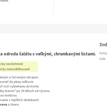
trukmi.
Dod
lna odroda šalátu s veľkými, chrumkavými listami.
Kate
EAN
:
cky neošetrené
icky nemodifikované
eleným a červeným okrajom.
zrieť do plnej veľkosti.
sť voči vybiehaniu do kvetu.
aby leaves" po 30 dňoch od výsevu.
nou textúrou.
vanie v teplších obdobiach.
sevu
a zberu.