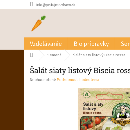
Prejsť
info@pestujmezdravo.sk
na
obsah
Vzdelávanie
Bio prípravky
Se
Domov
Semená
Šalát siaty listový Biscia rossa
Šalát siaty listový Biscia ros
Priemerné
Neohodnotené
Podrobnosti hodnotenia
hodnotenie
produktu
je
0,0
z
5
hviezdičiek.