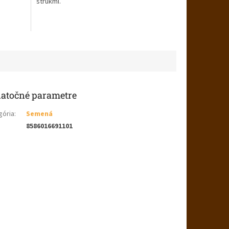
strukmi.
atočné parametre
gória
:
Semená
8586016691101