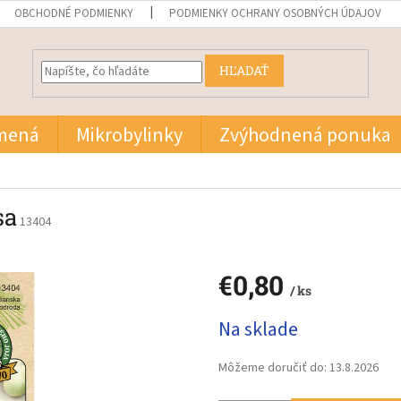
OBCHODNÉ PODMIENKY
PODMIENKY OCHRANY OSOBNÝCH ÚDAJOV
HĽADAŤ
mená
Mikrobylinky
Zvýhodnená ponuka
sa
13404
€0,80
/ ks
Jednotková
Na sklade
cena:
Môžeme doručiť do:
13.8.2026