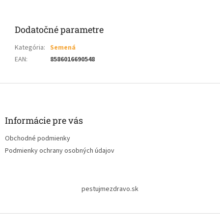
Dodatočné parametre
Kategória
:
Semená
EAN
:
8586016690548
Z
á
p
ä
Informácie pre vás
t
Obchodné podmienky
i
Podmienky ochrany osobných údajov
e
pestujmezdravo.sk