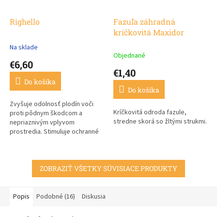
Righello
Fazuľa záhradná
kríčkovitá Maxidor
Na sklade
Priemerné
Objednané
hodnotenie
€6,60
produktu
€1,40
je
Do košíka
3,7
Do košíka
z
5
Zvyšuje odolnosť plodín voči
Kríčkovitá odroda fazule,
hviezdičiek.
proti pôdnym škodcom a
stredne skorá so žltými strukmi.
nepriaznivým vplyvom
prostredia. Stimuluje ochranné
mechanizmy rastlín
pomocou pôdnych baktérií a
mykorízy.
ZOBRAZIŤ VŠETKY SÚVISIACE PRODUKTY
Popis
Podobné (16)
Diskusia