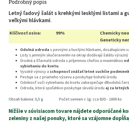
Podrobný popis
Letný ľadový šalát s krehkými lesklými listami a g
veľkými hlávkami
.
Klíčivosť osiva:
99%
Chemicky neo
Geneticky ne
Odolná odroda
s pevnými a hustými hlávkami, dosahujúcimi vá
Listy s jemným skučeravením na okraji dodávajú šalátu výrazný
Úrodná a šťavnatá odroda s príjemnou chuťou a maximálnou
od
vybiehaniu do kvetu
.
Vysoké výnosy a
schopnosť znášať letné suchšie podmien
Pestuje sa z priameho výsevu a poskytuje bohatú úrodu.
Odolnosť voči vybiehaniu do kvetu zabezpečuje dlhodobú čerst
Odroda, ktorá spoľahlivo poskytuje skvelú úrodu
aj za letný
Obsah balenia: 0,5 g Počet semien v 1g: cca 830 - 1000 ks
Nižšie v súvisiacom tovare nájdete odporúčané k
zeleniny z našej ponuky, ktoré sa vzájomne dopĺňa