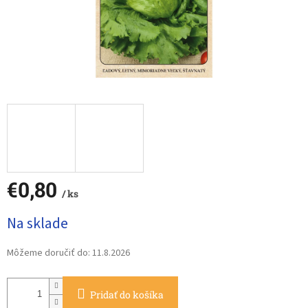
€0,80
/ ks
Jednotková
Na sklade
cena:
Môžeme doručiť do:
11.8.2026
Pridať do košíka