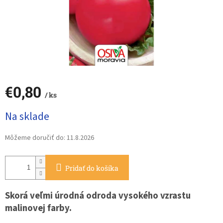
€0,80
/ ks
Jednotková
Na sklade
cena:
Môžeme doručiť do:
11.8.2026
Pridať do košíka
Skorá veľmi úrodná odroda vysokého vzrastu
malinovej farby.