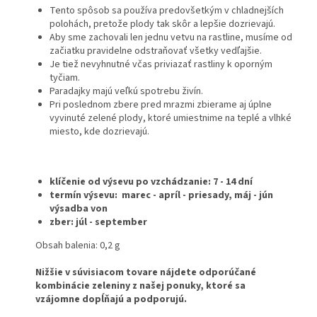
Tento spôsob sa používa predovšetkým v chladnejších
polohách, pretože plody tak skôr a lepšie dozrievajú.
Aby sme zachovali len jednu vetvu na rastline, musíme od
začiatku pravidelne odstraňovať všetky vedľajšie.
Je tiež nevyhnutné včas priviazať rastliny k oporným
tyčiam.
Paradajky majú veľkú spotrebu živín.
Pri poslednom zbere pred mrazmi zbierame aj úplne
vyvinuté zelené plody, ktoré umiestnime na teplé a vlhké
miesto, kde dozrievajú.
klíčenie od výsevu po vzchádzanie: 7 - 14 dní
termín výsevu: marec - apríl - priesady, máj - jún
výsadba von
zber: júl - september
Obsah balenia: 0,2 g
Nižšie v súvisiacom tovare nájdete odporúčané
kombinácie zeleniny z našej ponuky, ktoré sa
vzájomne dopĺňajú a podporujú.