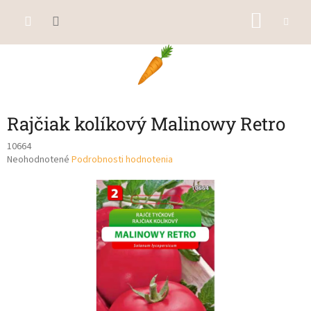
Prejsť
NÁKU
na
obsah
KOŠÍK
Rajčiak kolíkový Malinowy Retro
10664
Priemerné
Neohodnotené
Podrobnosti hodnotenia
hodnotenie
produktu
je
0,0
z
5
hviezdičiek.