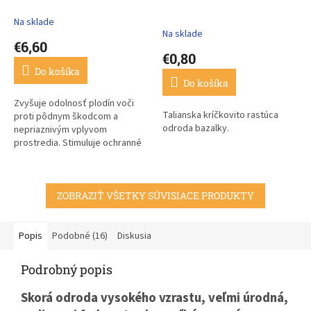
Na sklade
Priemerné
Na sklade
hodnotenie
€6,60
produktu
€0,80
je
Do košíka
3,7
Do košíka
z
5
Zvyšuje odolnosť plodín voči
Talianska kríčkovito rastúca
hviezdičiek.
proti pôdnym škodcom a
odroda bazalky.
nepriaznivým vplyvom
prostredia. Stimuluje ochranné
mechanizmy rastlín
pomocou pôdnych baktérií a
mykorízy.
ZOBRAZIŤ VŠETKY SÚVISIACE PRODUKTY
Popis
Podobné (16)
Diskusia
Podrobný popis
Skorá odroda vysokého vzrastu, veľmi úrodná,