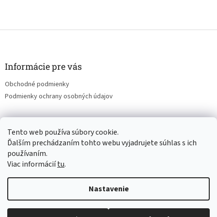
Z
á
p
ä
Informácie pre vás
t
Obchodné podmienky
i
Podmienky ochrany osobných údajov
e
Tento web používa súbory cookie.
pestujmezdravo.sk
Ďalším prechádzaním tohto webu vyjadrujete súhlas s ich
používaním.
Viac informácií
tu
.
Vytvoril Shoptet
Nastavenie
Copyright 2026
🥕 pestujmezdravo.sk
. Všetky práva vyhradené.