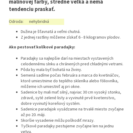
malinovej farby, stredne veľká a nemá
tendenciu praskať.
Odroda:
nehybridná
Dužina je šťavnatá a veľmi chutná.
Z jednej rastliny môžeme získať 6 - 8 kilogramov plodov.
Ako pestovať kolíkové paradajky:
Paradajky sa najlepšie darí na miestach vystavených
celodennému slnku a chránených pred chladnými vetrami.
Pôda by mala byť bohatá na živiny.
Semená sadíme počas februára a marca do kvetináčov,
ktoré umiestnime do teplého skleníka alebo fóliovníka,
môžeme ich umiestniť aj pri okne.
Sadenice by mali mať silný, najviac 30 cm vysoký stonku,
zdravé, syté zelené listy a vyvinuté prvé kvetenstvo,
dobre vyvinutý koreňový systém.
Sadenice paradajok vysádzame na trvalé miesto zvyčajne
až po 20. máji.
Skoršie vysadenie môžu poškodiť mrazy.
Tyčkové paradajky pestujeme zvyčajne len na jednu
vetvu.