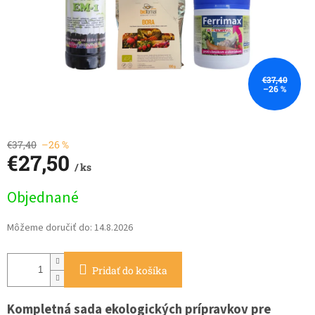
€37,40
–26 %
€37,40
–26 %
€27,50
/ ks
Jednotková
Objednané
cena:
Môžeme doručiť do:
14.8.2026
Pridať do košíka
Kompletná sada ekologických prípravkov pre