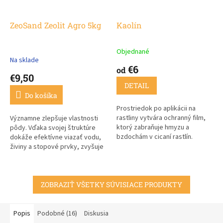
ZeoSand Zeolit Agro 5kg
Kaolín
Objednané
Priemerné
Na sklade
hodnotenie
€6
od
produktu
€9,50
je
DETAIL
3,2
Do košíka
z
Prostriedok po aplikácii na
5
rastliny vytvára ochranný film,
Významne zlepšuje vlastnosti
hviezdičiek.
ktorý zabraňuje hmyzu a
pôdy. Vďaka svojej štruktúre
bzdochám v cicaní rastlín.
dokáže efektívne viazať vodu,
Znižuje tak ich poškodenie a
živiny a stopové prvky, zvyšuje
prenos chorôb.
účinnosť a využitie živín v pôde.
ZOBRAZIŤ VŠETKY SÚVISIACE PRODUKTY
Popis
Podobné (16)
Diskusia