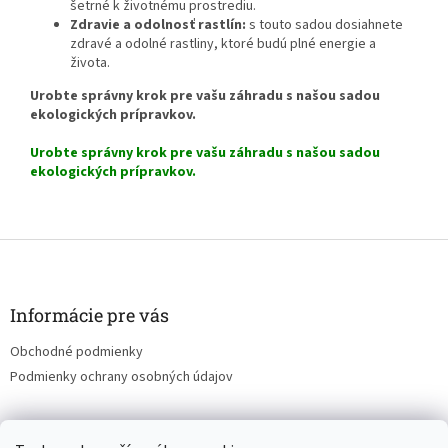
šetrné k životnému prostrediu.
Zdravie a odolnosť rastlín:
s touto sadou dosiahnete
zdravé a odolné rastliny, ktoré budú plné energie a
života.
Urobte správny krok pre vašu záhradu s našou sadou
ekologických prípravkov.
Urobte správny krok pre vašu záhradu s našou sadou
ekologických prípravkov.
Z
á
p
ä
Informácie pre vás
t
Obchodné podmienky
i
Podmienky ochrany osobných údajov
e