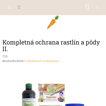
Prejsť
NÁKU
na
obsah
KOŠÍK
Kompletná ochrana rastlín a pôdy
II.
720
Priemerné
Neohodnotené
Podrobnosti hodnotenia
hodnotenie
produktu
je
0,0
z
5
hviezdičiek.