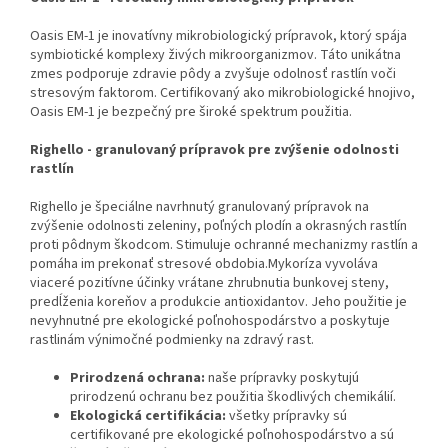
Oasis EM-1 je inovatívny mikrobiologický prípravok, ktorý spája
symbiotické komplexy živých mikroorganizmov. Táto unikátna
zmes podporuje zdravie pôdy a zvyšuje odolnosť rastlín voči
stresovým faktorom. Certifikovaný ako mikrobiologické hnojivo,
Oasis EM-1 je bezpečný pre široké spektrum použitia.
Righello - granulovaný prípravok pre zvýšenie odolnosti
rastlín
Righello je špeciálne navrhnutý granulovaný prípravok na
zvýšenie odolnosti zeleniny, poľných plodín a okrasných rastlín
proti pôdnym škodcom. Stimuluje ochranné mechanizmy rastlín a
pomáha im prekonať stresové obdobia.
Mykoríza vyvoláva
viaceré pozitívne účinky vrátane zhrubnutia bunkovej steny,
predĺženia koreňov a produkcie antioxidantov.
Jeho použitie je
nevyhnutné pre ekologické poľnohospodárstvo a poskytuje
rastlinám výnimočné podmienky na zdravý rast.
Prirodzená ochrana:
naše prípravky poskytujú
prirodzenú ochranu bez použitia škodlivých chemikálií.
Ekologická certifikácia:
všetky prípravky sú
certifikované pre ekologické poľnohospodárstvo a sú