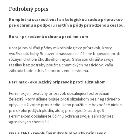
Podrobný popis
Kompletná starostlivosť s ekologickou sadou prípravkov
pre ochranu a podporu rastlín a pôdy prirodzenou cestou.
Bora - prirodzená ochrana pred hmizom
Bora je revolučný pôdny mikrobiologický prípravok, ktorý
využíva silu huby Beauveria bassiana na účinné bojovanie proti
rôznym druhom škodlivého hmyzu. S Boraou chráňte svoje
rastliny bez potreby použitia chemických pesticídov. Vaša
záhrada bude zdravá a prirodzene chránená.
Ferrimax - ekologický prípravok proti slizniakom
Ferrimax je inovatívny prípravok obsahujúci fosforečnan
železitý, ktorý účinne bojuje proti slizniakom bez negatívneho
vplyvu na životné prostredie. Jeho použitie je bezpečné nielen
pre okolie jedlých plodín, ale aj pre nejedlé rastliny. S
Ferrimaxom dosiahnete účinnú ochranu svojej záhrady bez
agresívnych chemikálií.
Oasis EM-1 - revolučný mikrobiologický prípravok