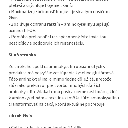
pletivá a urýchľuje hojenie tkanív.
• Maximalizuje účinnosť hnojív – je skvelým nosičom
živín.
• Zosilňuje ochranu rastlín – aminokyseliny zlepšujú
účinnosť POR.
• Pomáha prekonať stres spôsobený fytotoxicitou
pesticídov a podporuje ich regeneráciu.
Silná stránka
Zo širokého spektra aminokyselín obsiahnutých v
produkte má najvyššie zastúpenie kyselina glutámová.
Táto aminokyselina je mimoriadne dôležitá, pretože
slúži ako prekurzor pre tvorbu mnohých ďalších
aminokyselín. Vďaka tomu poskytujeme rastlinám „kľúč“
k aminokyselinám – rastlina si môže túto aminokyselinu
transformovať na takú, ktorú aktuálne potrebuje.
Obsah živín
• Celkový obsah aminokyselín: 14,4 %