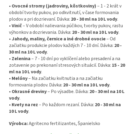
•
Ovocné stromy (jadroviny, kôstkoviny)
– 1 - 2 krát v
období tvorby pukov, po odkvitnutí, v čase formovania
plodov a pri dozrievaní. Dávka:
20 - 30 ml na 10 L vody
.
•
Vinič
– V období nalievania púčikov, tvorby pukov, rastu
výhonkov a dozrievania. Dávka:
20 - 30 ml na 10 L vody
.
•
Jahody, maliny, černice a iné drobné ovocie
– Od
začiatku produkcie plodov každých 7 - 10 dní. Dávka:
20 -
30 ml na 10 L vody
.
•
Zelenina
– 7 - 10 dní po vyklíčení alebo presadení a na
zotavenie po prekonaní stresových situácií. Dávka:
15 - 20
ml na 10 L vody
.
•
Melóny
– Na začiatku kvitnutia a na začiatku
formovania plodov. Dávka:
20 - 30 ml na 10 L vody
.
•
Okrasné dreviny
– Po výsadbe. Dávka:
20 - 30 ml na 10 L
vody
.
•
Kvety na rez
– Po každom rezaní. Dávka:
20 - 30 ml na
10 L vody
.
Výrobca:
Agritecno fertilizantes, Španielsko