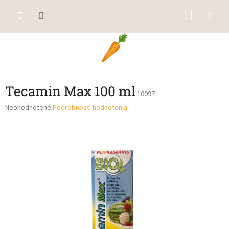
Prejsť
NÁKU
na
obsah
KOŠÍK
Tecamin Max 100 ml
10097
Priemerné
Neohodnotené
Podrobnosti hodnotenia
hodnotenie
produktu
je
0,0
z
5
hviezdičiek.