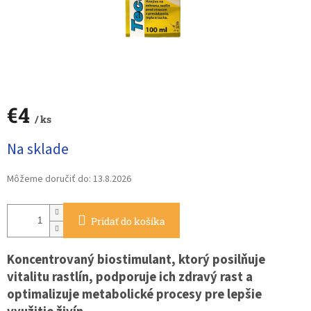
€4
/ ks
Jednotková
Na sklade
cena:
Môžeme doručiť do:
13.8.2026
Pridať do košíka
Koncentrovaný biostimulant, ktorý posilňuje
vitalitu rastlín, podporuje ich zdravý rast a
optimalizuje metabolické procesy pre lepšie