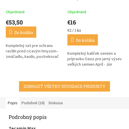
Objednané
Objednané
€53,50
€16
Jednotková
€2 / 1 ks
Do košíka
cena:
Do košíka
Kompletný set pre ochranu
rastlín pred cicavým hmyzom–
Kompletný balíček semien a
zmáčadlo, kaolín, postrekovač
prípravku Oasis pre jarný výsev
veľkých semien Apríl - Jún
ZOBRAZIŤ VŠETKY SÚVISIACE PRODUKTY
Popis
Podobné (16)
Diskusia
Podrobný popis
Tecamin Max