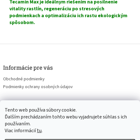
Tecamin Max je ideálnym riešením na posilnenie
vitality rastlín, regeneráciu po stresových
podmienkach a optimalizáciu ich rastu ekologickým
spôsobom.
Z
á
p
ä
Informácie pre vás
t
Obchodné podmienky
i
Podmienky ochrany osobných údajov
e
Tento web používa súbory cookie.
pestujmezdravo.sk
Ďalším prechádzaním tohto webu vyjadrujete súhlas s ich
používaním.
Viac informácií
tu
.