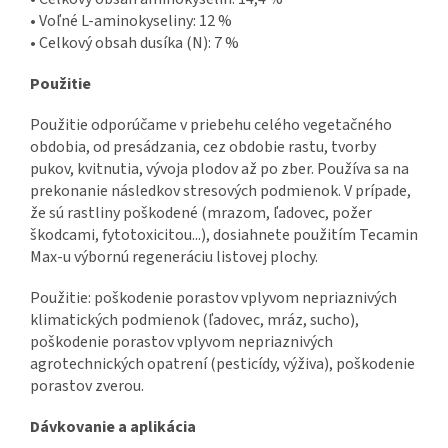
• Voľné L-aminokyseliny: 12 %
• Celkový obsah dusíka (N): 7 %
Použitie
Použitie odporúčame v priebehu celého vegetačného
obdobia, od presádzania, cez obdobie rastu, tvorby
pukov, kvitnutia, vývoja plodov až po zber. Používa sa na
prekonanie následkov stresových podmienok. V prípade,
že sú rastliny poškodené (mrazom, ľadovec, požer
škodcami, fytotoxicitou...), dosiahnete použitím Tecamin
Max-u výbornú regeneráciu listovej plochy.
Použitie: poškodenie porastov vplyvom nepriaznivých
klimatických podmienok (ľadovec, mráz, sucho),
poškodenie porastov vplyvom nepriaznivých
agrotechnických opatrení (pesticídy, výživa), poškodenie
porastov zverou.
Dávkovanie a aplikácia