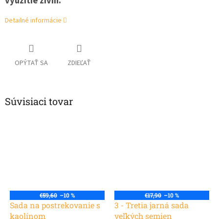
využitie živín.
Detailné informácie
OPÝTAŤ SA
ZDIEĽAŤ
Súvisiaci tovar
€59,60
–10 %
€17,90
–10 %
Sada na postrekovanie s
3 - Tretia jarná sada
kaolínom
veľkých semien