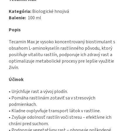
Kategória:
Biologické hnojivá
Balenie:
100 ml
Popis
Tecamin Max je vysoko koncentrovaný biostimulant s
obsahom L-aminokyselín rastlinného pôvodu, ktorý
posilňuje vitalitu rastlín, podporuje ich zdravý rast a
optimalizuje metabolické procesy pre lepšie využitie
živín.
Účinok
• Urýchľuje rast a vývoj plodín.
• Pomáha rastlinám zotaviť sa v stresových
podmienkach.
• Kladne ovplyvňuje transport látok v rastline.
• Zvyšuje odolnosť rastlín voči stresu – efektívne ich
chráni pred suchom.
• Podporuje vegetatívny rast – obnovuje poškodené